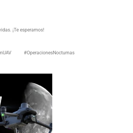
vidas. ¡Te esperamos!
ónUAV #OperacionesNocturnas