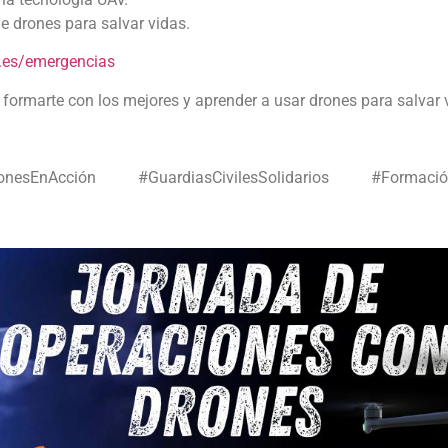
e drones para salvar vidas.
es/emergencias
 formarte con los mejores y aprender a usar drones para salvar 
nesEnAcción #GuardiasCivilesSolidarios #Formaci