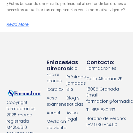
¿Estás buscando dar el salto profesional al sector de los drones o
necesitas actualizar tus competencias con la normativa vigente?
Read More
Enlaces
Mas
Contacto:
Directos
Inicio
Formadron.es
Enaire
Próximas
Calle Alhamar 25
drones
jornadas
18005 Granada
Icaro XXI
STS
Email:
Aesa
Blog y
formacion@formadro
Copyright
exámenes
noticias
formadron.es
Tl: 858 830 137
Aemet
Aviso
2025 marca
Horario de verano:
legal
registrada
Medición
L-V 9:30 - 14:00
M4255610
de viento