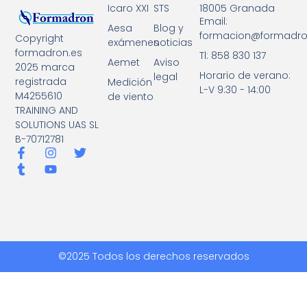
18005 Granada
Icaro XXI
STS
Email:
Aesa
Blog y
formacion@formadro
Copyright
exámenes
noticias
formadron.es
Tl: 858 830 137
Aemet
Aviso
2025 marca
Horario de verano:
legal
registrada
Medición
L-V 9:30 - 14:00
M4255610
de viento
TRAINING AND
SOLUTIONS UAS SL
B-70712781
©2025 Todos los derechos reservados