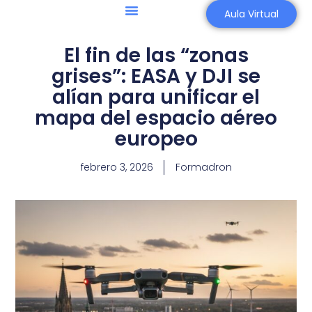
Aula Virtual
Agricultura 4.0
Asesoría Aeronáutica
El fin de las “zonas
grises”: EASA y DJI se
alían para unificar el
mapa del espacio aéreo
europeo
febrero 3, 2026
Formadron