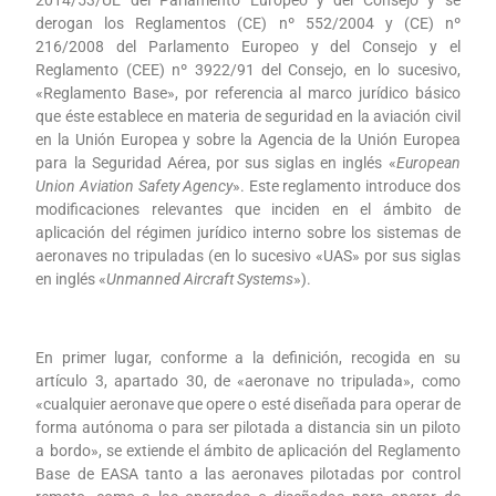
2014/53/UE del Parlamento Europeo y del Consejo y se
derogan los Reglamentos (CE) nº 552/2004 y (CE) nº
216/2008 del Parlamento Europeo y del Consejo y el
Reglamento (CEE) nº 3922/91 del Consejo, en lo sucesivo,
«Reglamento Base», por referencia al marco jurídico básico
que éste establece en materia de seguridad en la aviación civil
en la Unión Europea y sobre la Agencia de la Unión Europea
para la Seguridad Aérea, por sus siglas en inglés «
European
Union Aviation Safety Agency
». Este reglamento introduce dos
modificaciones relevantes que inciden en el ámbito de
aplicación del régimen jurídico interno sobre los sistemas de
aeronaves no tripuladas (en lo sucesivo «UAS» por sus siglas
en inglés «
Unmanned Aircraft Systems
»).
En primer lugar, conforme a la definición, recogida en su
artículo 3, apartado 30, de «aeronave no tripulada», como
«cualquier aeronave que opere o esté diseñada para operar de
forma autónoma o para ser pilotada a distancia sin un piloto
a bordo», se extiende el ámbito de aplicación del Reglamento
Base de EASA tanto a las aeronaves pilotadas por control