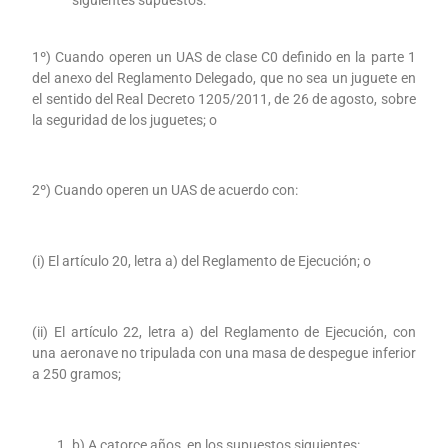
siguientes supuestos:
1º) Cuando operen un UAS de clase C0 definido en la parte 1
del anexo del Reglamento Delegado, que no sea un juguete en
el sentido del Real Decreto 1205/2011, de 26 de agosto, sobre
la seguridad de los juguetes; o
2º) Cuando operen un UAS de acuerdo con:
(i) El artículo 20, letra a) del Reglamento de Ejecución; o
(ii) El artículo 22, letra a) del Reglamento de Ejecución, con
una aeronave no tripulada con una masa de despegue inferior
a 250 gramos;
b) A catorce años, en los supuestos siguientes: