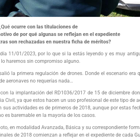
¿Qué
ocurre con las titulaciones de
 motivo de por qué algunas se reflejan en el expediente
tras son rechazadas en nuestra ficha de méritos?
l día 11/01/2023, por lo que si la estás leyendo y es muy anti
, lo haremos sin compromiso alguno.
lió la primera regulación de drones. Donde el escenario era qu
po de aeronaves no requerías nada…
 con la implantación del RD1036/2017 de 15 de diciembre dond
a Civil, ya que estos hacen un uso profesional de este tipo de 
en sus actividades es de primeros de 2018, aunque por estas f
n no es baremable en la mayoría de los casos.
iloto, en modalidad Avanzada, Básica y su correspondiente forma
finales de 2018 comienzan a reflejar en el expediente de cada G