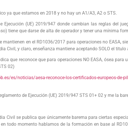
ico ya que estamos en 2018 y no hay un A1/A3, A2 o STS.
e Ejecución (UE) 2019/947 donde cambian las reglas del juego
aso) tiene que darse de alta de operador y tener una mínima for
 mantienen en el RD1036/2017 para operaciones no EASA, sien
a Civil, y claro, enseñanza mantiene aceptando SOLO el titulo 
ndica que reconoce que para operaciones NO EASA, ósea para u
STS 02)
.es/es/noticias/aesa-reconoce-los-certificados-europeos-de-pil
l Reglamento de Ejecución (UE) 2019/947 STS 01+ 02 y me la ba
rdia Civil se publica que únicamente barema para ciertas especi
n todo momento hablamos de la formación en base al RD1036