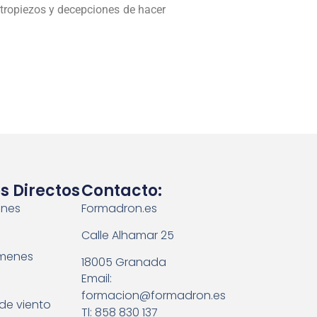
tropiezos y decepciones de hacer
s Directos
Contacto:
ones
Formadron.es
Calle Alhamar 25
menes
18005 Granada
Email:
formacion@formadron.es
de viento
Tl: 858 830 137