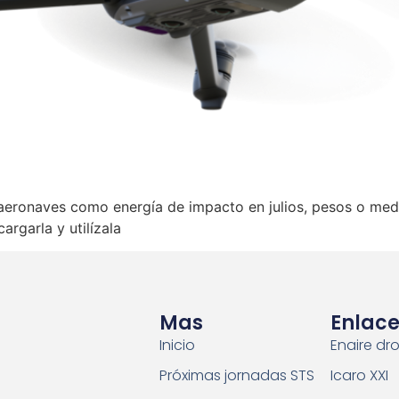
aeronaves como energía de impacto en julios, pesos o medid
argarla y utilízala
Mas
Enlace
Inicio
Enaire dr
Próximas jornadas STS
Icaro XXI