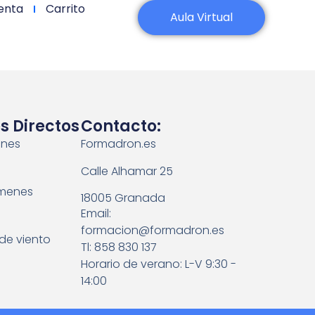
enta
Carrito
Aula Virtual
s Directos
Contacto:
ones
Formadron.es
Calle Alhamar 25
menes
18005 Granada
Email:
formacion@formadron.es
de viento
Tl: 858 830 137
Horario de verano: L-V 9:30 -
14:00