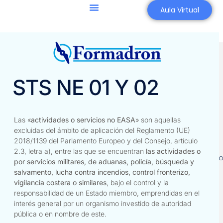
Aula Virtual
STS NE 01 Y 02
Enlaces
Mas
Contacto:
Directos
Inicio
Formadron.es
Enaire
Próximas
Calle Alhamar 25
Las «
actividades o servicios no EASA
» son aquellas
drones
jornadas
excluidas del ámbito de aplicación del Reglamento (UE)
18005 Granada
Icaro XXI
STS
2018/1139 del Parlamento Europeo y del Consejo, artículo
Email:
2.3, letra a), entre las que se encuentran
las actividades o
Aesa
Blog y
formacion@formadro
Copyright
por servicios militares, de aduanas, policía, búsqueda y
exámenes
noticias
formadron.es
Tl: 858 830 137
salvamento, lucha contra incendios, control fronterizo,
Aemet
Aviso
2025 marca
vigilancia costera o similares
, bajo el control y la
Horario de verano:
legal
registrada
Medición
responsabilidad de un Estado miembro, emprendidas en el
L-V 9:30 - 14:00
M4255610
de viento
interés general por un organismo investido de autoridad
TRAINING AND
pública o en nombre de este.
SOLUTIONS UAS SL