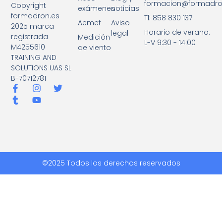
formacion@formadro
Copyright
exámenes
noticias
formadron.es
Tl: 858 830 137
Aemet
Aviso
2025 marca
Horario de verano:
legal
registrada
Medición
L-V 9:30 - 14:00
M4255610
de viento
TRAINING AND
SOLUTIONS UAS SL
B-70712781
©2025 Todos los derechos reservados