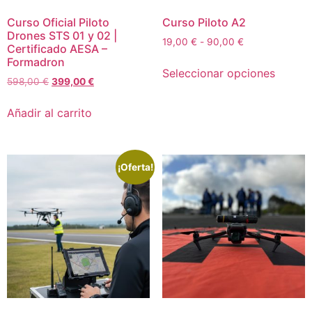
Curso Oficial Piloto
Curso Piloto A2
Drones STS 01 y 02 |
19,00
€
-
90,00
€
Certificado AESA –
Formadron
Seleccionar opciones
598,00
€
399,00
€
Añadir al carrito
¡Oferta!