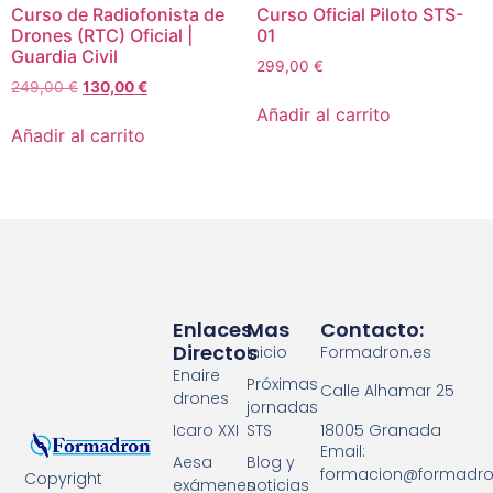
Curso de Radiofonista de
Curso Oficial Piloto STS-
Drones (RTC) Oficial |
01
Guardia Civil
299,00
€
249,00
€
130,00
€
Añadir al carrito
Añadir al carrito
Enlaces
Mas
Contacto:
Directos
Inicio
Formadron.es
Enaire
Próximas
Calle Alhamar 25
drones
jornadas
18005 Granada
Icaro XXI
STS
Email:
Aesa
Blog y
formacion@formadro
Copyright
exámenes
noticias