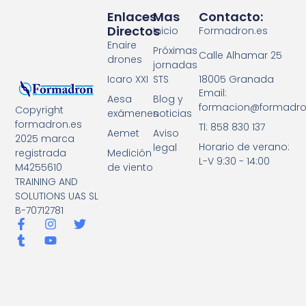
Enlaces
Mas
Contacto:
Directos
Inicio
Formadron.es
Enaire
Próximas
Calle Alhamar 25
drones
jornadas
18005 Granada
Icaro XXI
STS
Email:
Aesa
Blog y
formacion@formadro
Copyright
exámenes
noticias
formadron.es
Tl: 858 830 137
Aemet
Aviso
2025 marca
Horario de verano:
legal
registrada
Medición
L-V 9:30 - 14:00
M4255610
de viento
TRAINING AND
SOLUTIONS UAS SL
B-70712781