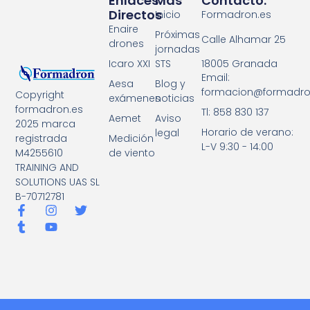
Enlaces
Mas
Contacto:
Directos
Inicio
Formadron.es
Enaire
Próximas
Calle Alhamar 25
drones
jornadas
18005 Granada
Icaro XXI
STS
Email:
Aesa
Blog y
formacion@formadro
Copyright
exámenes
noticias
formadron.es
Tl: 858 830 137
Aemet
Aviso
2025 marca
Horario de verano:
legal
registrada
Medición
L-V 9:30 - 14:00
M4255610
de viento
TRAINING AND
SOLUTIONS UAS SL
B-70712781