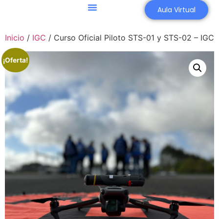
Aula Virtual
Agricultura 4.0
Asesoría Aeronáutica
Inicio
/
IGC
/ Curso Oficial Piloto STS-01 y STS-02 – IGC
¡Oferta!