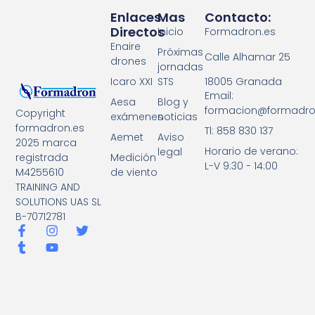
Enlaces
Mas
Contacto:
Directos
Inicio
Formadron.es
Enaire
Próximas
Calle Alhamar 25
drones
jornadas
18005 Granada
Icaro XXI
STS
Email:
Aesa
Blog y
formacion@formadro
Copyright
exámenes
noticias
formadron.es
Tl: 858 830 137
Aemet
Aviso
2025 marca
Horario de verano:
legal
registrada
Medición
L-V 9:30 - 14:00
M4255610
de viento
TRAINING AND
SOLUTIONS UAS SL
B-70712781