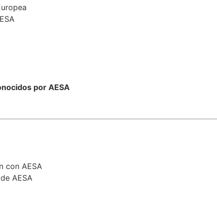
Europea
AESA
onocidos por AESA
en con AESA
a de AESA