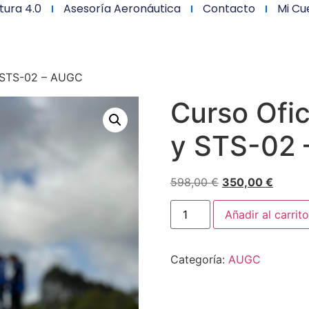
tura 4.0
Asesoría Aeronáutica
Contacto
Mi Cu
y STS-02 – AUGC
Curso Ofic
y STS-02
598,00
€
350,00
€
Añadir al carrito
Categoría:
AUGC