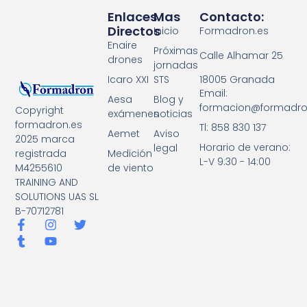
Enlaces
Mas
Contacto:
Directos
Inicio
Formadron.es
Enaire
Próximas
Calle Alhamar 25
drones
jornadas
18005 Granada
Icaro XXI
STS
Email:
Aesa
Blog y
formacion@formadro
Copyright
exámenes
noticias
formadron.es
Tl: 858 830 137
Aemet
Aviso
2025 marca
Horario de verano:
legal
registrada
Medición
L-V 9:30 - 14:00
M4255610
de viento
TRAINING AND
SOLUTIONS UAS SL
B-70712781