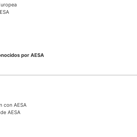
Europea
AESA
onocidos por AESA
en con AESA
a de AESA