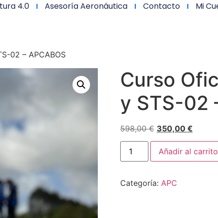
tura 4.0
Asesoría Aeronáutica
Contacto
Mi Cu
 STS-02 – APCABOS
Curso Ofic
y STS-02
598,00
€
350,00
€
Añadir al carrito
Categoría:
APC