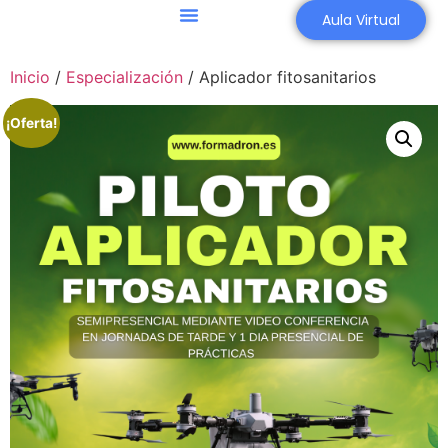
Aula Virtual
Agricultura 4.0
Asesoría Aeronáutica
Inicio
/
Especialización
/ Aplicador fitosanitarios
¡Oferta!