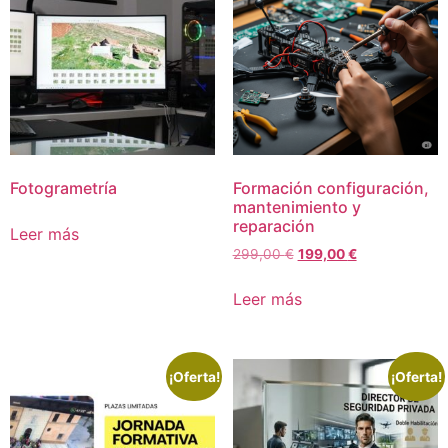
Fotogrametría
Formación configuración,
mantenimiento y
reparación
Leer más
299,00
€
199,00
€
Leer más
¡Oferta!
¡Oferta!