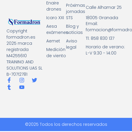
Enaire
Próximas
Calle Alhamar 25
drones
jornadas
18005 Granada
Icaro XXI
STS
Email:
Aesa
Blog y
formacion@formadro
Copyright
exámenes
noticias
formadron.es
Tl: 858 830 137
Aemet
Aviso
2025 marca
Horario de verano:
legal
registrada
Medición
L-V 9:30 - 14:00
M4255610
de viento
TRAINING AND
SOLUTIONS UAS SL
B-70712781
©2025 Todos los derechos reservados