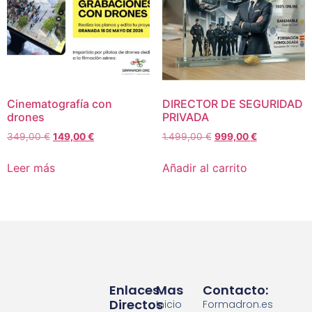
Cinematografía con
DIRECTOR DE SEGURIDAD
drones
PRIVADA
349,00
€
149,00
€
1.499,00
€
999,00
€
Leer más
Añadir al carrito
Enlaces
Mas
Contacto:
Directos
Inicio
Formadron.es