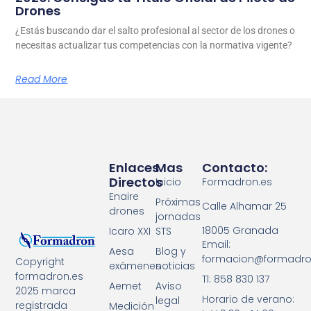
Drones
¿Estás buscando dar el salto profesional al sector de los drones o
necesitas actualizar tus competencias con la normativa vigente?
Read More
Enlaces
Mas
Contacto:
Directos
Inicio
Formadron.es
Enaire
Próximas
Calle Alhamar 25
drones
jornadas
18005 Granada
Icaro XXI
STS
Email:
Aesa
Blog y
formacion@formadro
Copyright
exámenes
noticias
formadron.es
Tl: 858 830 137
Aemet
Aviso
2025 marca
Horario de verano:
legal
registrada
Medición