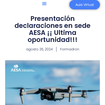
Aula Virtual
Agricultura 4.0
Asesoría Aeronáutica
Presentación
declaraciones en sede
AESA ¡¡ Ultima
oportunidad!!!
agosto 26, 2024
Formadron