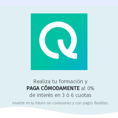
Realiza tu formación y
P
A
G
A
C
Ó
M
O
D
A
M
E
N
T
E
al 0%
de interés en 3 ó 6 cuotas
Invierte en tu futuro sin comisiones y con pagos flexibles.