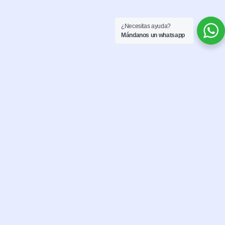
¿Necesitas ayuda?
Mándanos un whatsapp
Si Tienes Alguna
Duda Solo Contacta
Con Nosotros
y resolveremos cualquier aclaración adicional que
necesites.