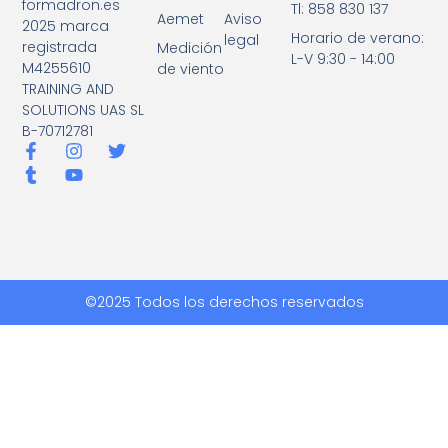
formadron.es
Tl: 858 830 137
Aemet
Aviso
2025 marca
Horario de verano:
legal
registrada
Medición
L-V 9:30 - 14:00
M4255610
de viento
TRAINING AND
SOLUTIONS UAS SL
B-70712781
©2025 Todos los derechos reservados