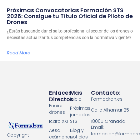
Próximas Convocatorias Formación STS
2026: Consigue tu Título Oficial de Piloto de
Drones
¿Estás buscando dar el salto profesional al sector de los drones o
necesitas actualizar tus competencias con la normativa vigente?
Read More
Enlaces
Mas
Contacto:
Directos
Inicio
Formadron.es
Enaire
Próximas
Calle Alhamar 25
drones
jornadas
18005 Granada
Icaro XXI
STS
Email:
Aesa
Blog y
formacion@formadro
Copyright
exámenes
noticias