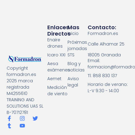
Enlaces
Mas
Contacto:
Directos
Inicio
Formadron.es
Enaire
Próximas
Calle Alhamar 25
drones
jornadas
18005 Granada
Icaro XXI
STS
Email:
Aesa
Blog y
formacion@formadro
Copyright
exámenes
noticias
formadron.es
Tl: 858 830 137
Aemet
Aviso
2025 marca
Horario de verano:
legal
registrada
Medición
L-V 9:30 - 14:00
M4255610
de viento
TRAINING AND
SOLUTIONS UAS SL
B-70712781