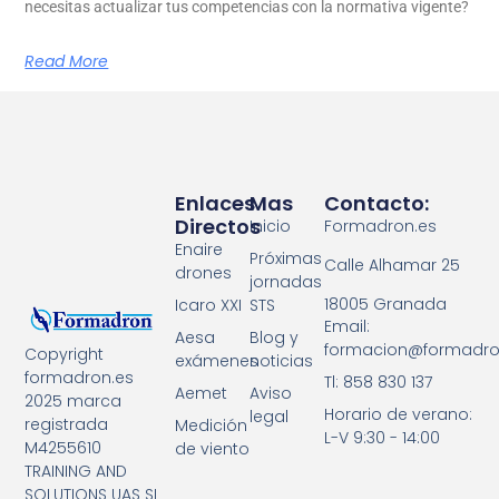
necesitas actualizar tus competencias con la normativa vigente?
Read More
Enlaces
Mas
Contacto:
Directos
Inicio
Formadron.es
Enaire
Próximas
Calle Alhamar 25
drones
jornadas
18005 Granada
Icaro XXI
STS
Email:
Aesa
Blog y
formacion@formadro
Copyright
exámenes
noticias
formadron.es
Tl: 858 830 137
Aemet
Aviso
2025 marca
Horario de verano:
legal
registrada
Medición
L-V 9:30 - 14:00
M4255610
de viento
TRAINING AND
SOLUTIONS UAS SL