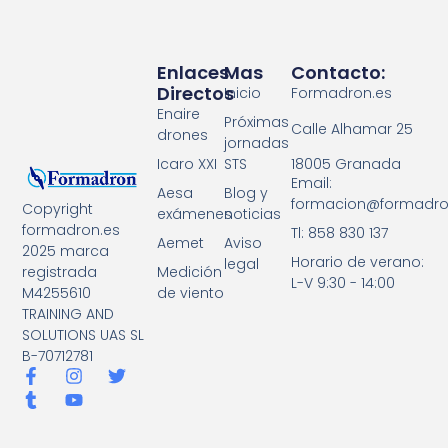
Enlaces
Mas
Contacto:
Directos
Inicio
Formadron.es
Enaire
Próximas
Calle Alhamar 25
drones
jornadas
18005 Granada
Icaro XXI
STS
Email:
Aesa
Blog y
formacion@formadro
Copyright
exámenes
noticias
formadron.es
Tl: 858 830 137
Aemet
Aviso
2025 marca
Horario de verano:
legal
registrada
Medición
L-V 9:30 - 14:00
M4255610
de viento
TRAINING AND
SOLUTIONS UAS SL
B-70712781