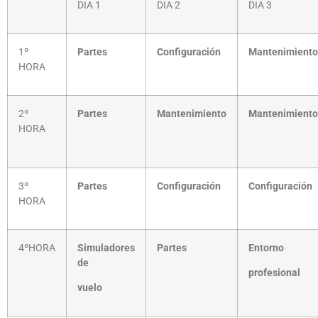
DIA 1
DIA 2
DIA 3
1º
P
artes
Configuración
M
antenimiento
HORA
2º
P
artes
M
antenimiento
M
antenimiento
HORA
3º
P
artes
Configuración
Configuración
HORA
4ºHORA
S
imuladores
P
artes
E
n
t
o
rno
de
p
rofesional
vuelo