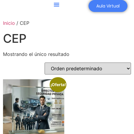
Aula Virtual
Agricultura 4.0
Asesoría Aeronáutica
Inicio
/ CEP
CEP
Mostrando el único resultado
¡Oferta!