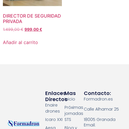
DIRECTOR DE SEGURIDAD
PRIVADA
1.499,00
€
999,00
€
Añadir al carrito
Enlaces
Mas
Contacto:
Directos
Inicio
Formadron.es
Enaire
Próximas
Calle Alhamar 25
drones
jornadas
18005 Granada
Icaro XXI
STS
Email:
Aesa
Blog y