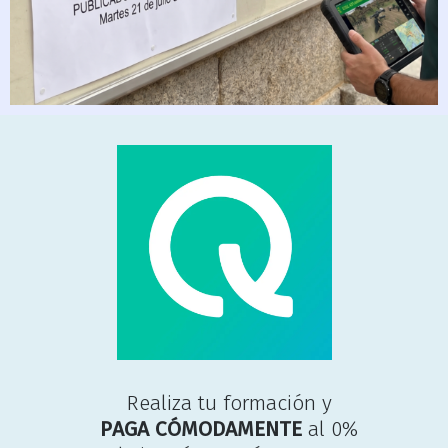
Realiza tu formación y
P
A
G
A
C
Ó
M
O
D
A
M
E
N
T
E
al 0%