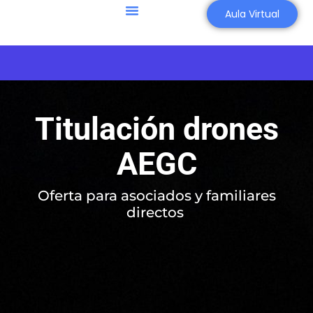
Aula Virtual
Agricultura 4.0
Asesoría Aeronáutica
Titulación drones
AEGC
Oferta para asociados y familiares
directos