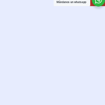
Mándanos un whatsapp
Si Tienes Alguna
Duda Solo Contacta
Con Nosotros
y resolveremos cualquier aclaración adicional que
necesites.