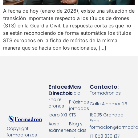
A fecha de hoy (enero de 2026), existe una situación de
transición importante respecto a los títulos de drones
(STS) en la Guardia Civil. La respuesta corta es que no
se están reconociendo de forma automática los títulos
STS europeos en la ficha de méritos de la misma
manera que se hacía con los nacionales, […]
Enlaces
Mas
Contacto:
Directos
Inicio
Formadron.es
Enaire
Próximas
Calle Alhamar 25
drones
jornadas
18005 Granada
Icaro XXI
STS
Email:
Aesa
Blog y
formacion@formadro
Copyright
exámenes
noticias
formadron.es
Tl: 858 830 137